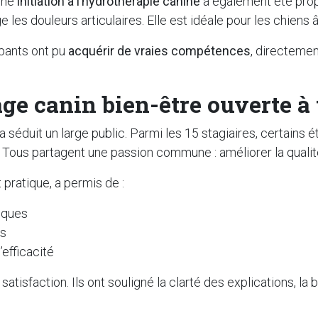
 une
initiation à l’hydrothérapie canine
a également été prop
e les douleurs articulaires. Elle est idéale pour les chiens
ipants ont pu
acquérir de vraies compétences
, directemen
 canin bien-être ouverte à t
a séduit un large public. Parmi les 15 stagiaires, certains ét
. Tous partagent une passion commune : améliorer la qualit
 pratique, a permis de :
iques
is
’efficacité
tisfaction. Ils ont souligné la clarté des explications, la b