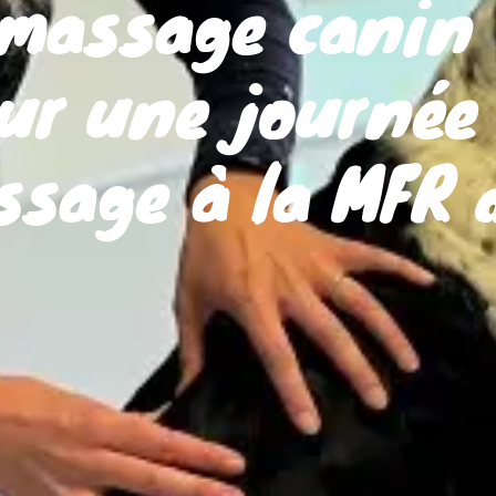
massage canin 
ur une journée
ssage à la MFR 