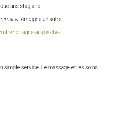
ique une stagiaire.
animal »
, témoigne un autre.
/mfr-mortagne-au-perche-
un simple service. Le massage et les soins
tteur canin et félin
, cette compétence est