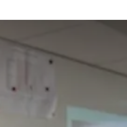
erche
Formations
Liens Externe
Actualités
Evène