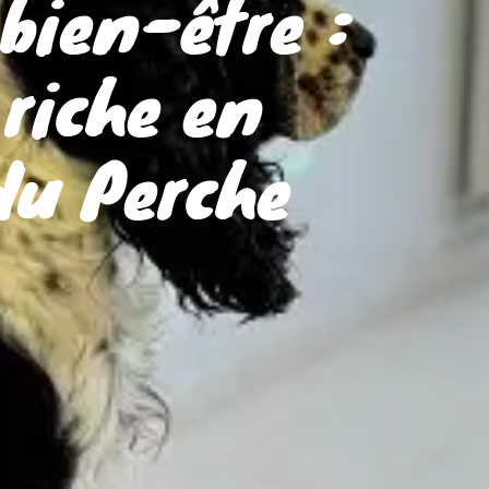
bien-être :
 riche en
du Perche