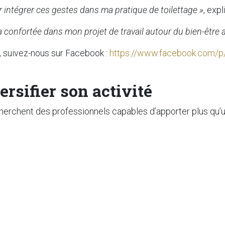
r intégrer ces gestes dans ma pratique de toilettage »
, expl
a confortée dans mon projet de travail autour du bien-être 
, suivez-nous sur Facebook :
https://www.facebook.com/p
rsifier son activité
echerchent des professionnels capables d’apporter plus qu’
omplémentaires
très demandées.
othérapie permet :
 bien-être animal
n toilettage canin
, ou dans le prolongement d’un
CTM toile