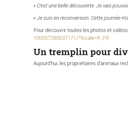
« C’est une belle découverte. Je vais pouvoi
« Je suis en reconversion. Cette journée m’
Pour découvrir toutes les photos et vidéos
100057280637171/?locale=fr_FR
Un tremplin pour dive
Aujourd’hui, les propriétaires d’animaux r
bien-être sont devenus des
prestations c
Ainsi, proposer des massages ou de l’hydr
De se différencier sur le marché
D’élargir son offre professionnelle
De fidéliser une clientèle soucieuse du
Que ce soit en complément d’une
formatio