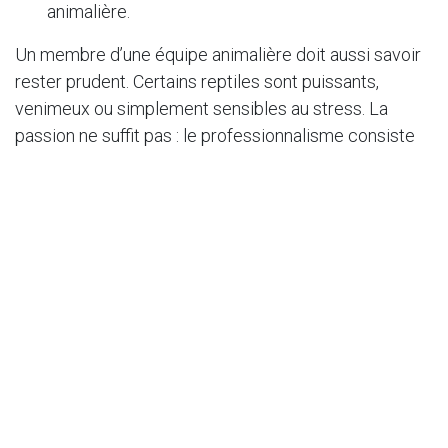
animalière.
Un membre d’une équipe animalière doit aussi savoir
rester prudent. Certains reptiles sont puissants,
venimeux ou simplement sensibles au stress. La
passion ne suffit pas : le professionnalisme consiste
parfois à limiter le contact, à ne pas manipuler
inutilement et à respecter la vie de l’animal.
Quelles formations choisir ?
Pour travailler avec des reptiles, plusieurs parcours
sont possibles. Après le bac, une formation agricole
ou animalière peut ouvrir vers l’élevage, la vente en
animalerie, les soins aux animaux ou la gestion
d’espaces naturels. Un bac professionnel lié aux