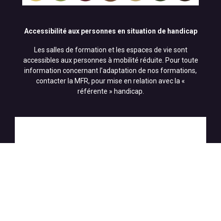
Accessibilité aux personnes en situation de handicap
Les salles de formation et les espaces de vie sont
accessibles aux personnes à mobilité réduite. Pour toute
information concernant l’adaptation de nos formations,
contacter la MFR, pour mise en relation avec la «
référente » handicap.
Référent Handicap:
Fiche RPA
Mme Charpentier
aurore.charpentier@mfr.asso.fr
02 33 85 28 26
Référent Mobilité