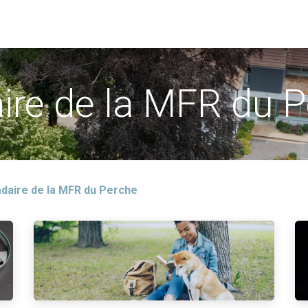
erche
Formations
Liens Externe
Actualités
Evène
re de la MFR du P
daire de la MFR du Perche