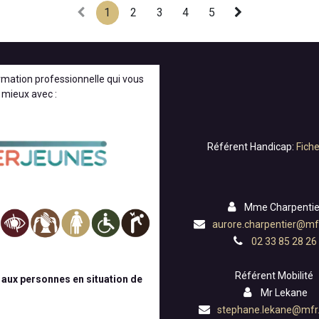
1
2
3
4
5
rmation professionnelle qui vous
 mieux avec :
Référent Handicap:
Fich
Mme Charpentie
aurore.charpentier@mfr
02 33 85 28 26
Référent Mobilité
 aux personnes en situation de
Mr Lekane
stephane.lekane@mfr.