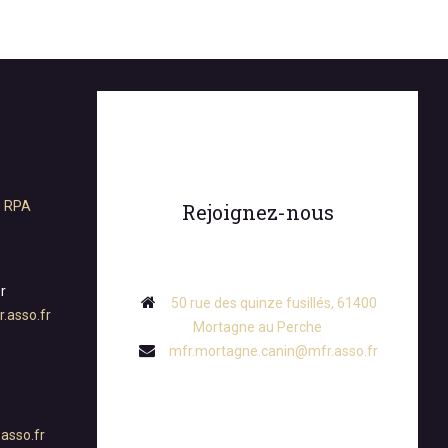
e RPA
Rejoignez-nous
r
50 rue des quinze fusillés, 61400
.asso.fr
Mortagne au Perche
mfr.mortagne.canin@mfr.asso.fr
asso.fr